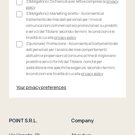
(Obbligatorio) Dichiaro di aver letto e compreso la
privacy
policy
(Obbligatorio) Marketing diretto - Acconsento al
trattamento dei miei dati personali per l’invio di
comunicazioni commerciali e/o promozionali su prodotti
e servizi del Titolare, secondo i termini, le condizioni e le
finalità di cui alla
privacy policy
(Opzionale) Profilazione - Acconsento al trattamento dei
dati personali per l’analisi dei miei comportamenti,
abitudini e propensioni al consumo al fine di migliorare i
prodotti e servizi forniti dal Titolare, nonché per
soddisfare le mie specifiche esigenze, secondo i termini,
le condizioni e le finalità di cui alla
privacy policy
Your privacy preferences
POINT S.R.L.
Company