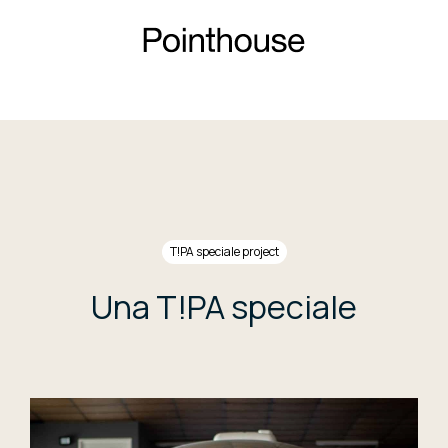
T!PA speciale project
Una T!PA speciale