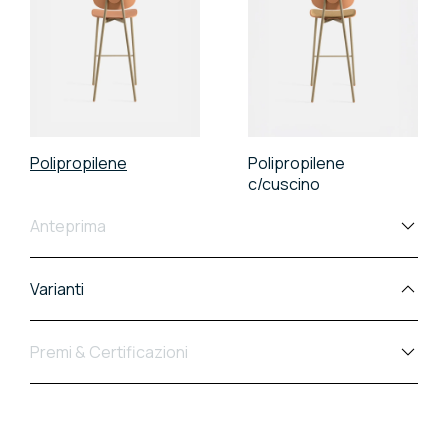
Polipropilene
Polipropilene
c/cuscino
Anteprima
Varianti
Premi & Certificazioni