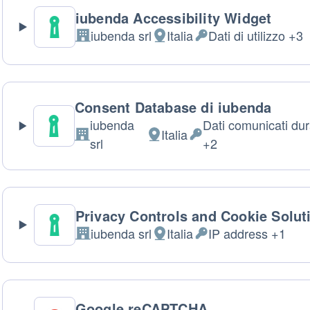
iubenda Accessibility Widget
iubenda srl
Italia
Dati di utilizzo +3
Azienda:
Luogo
Dati
del
Personali
trattamento:
trattati:
Consent Database di iubenda
iubenda
Dati comunicati dura
Italia
Azienda:
Luogo
Dati
srl
+2
del
Personali
trattamento:
trattati:
Privacy Controls and Cookie Solut
iubenda srl
Italia
IP address +1
Azienda:
Luogo
Dati
del
Personali
trattamento:
trattati:
Google reCAPTCHA