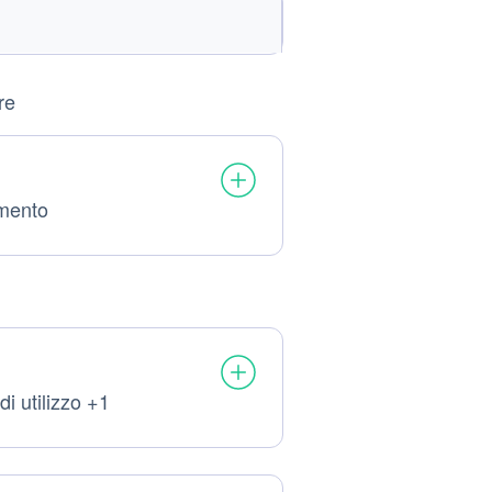
re
amento
di utilizzo +1
li