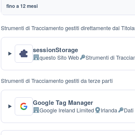
Trackers
Trackers
fino a 12 mesi
name
duration
Strumenti di Tracciamento gestiti direttamente dal Titola
sessionStorage
questo Sito Web
Strumenti di Tracci
Azienda:
Dati
Personali
trattati:
Strumenti di Tracciamento gestiti da terze parti
Google Tag Manager
Google Ireland Limited
Irlanda
Dati 
Azienda:
Luogo
Dati
del
Persona
trattamento:
trattati: