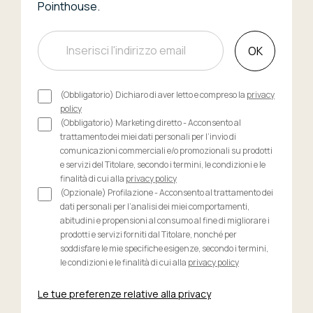
Pointhouse.
OK
(Obbligatorio) Dichiaro di aver letto e compreso la
privacy
policy
(Obbligatorio) Marketing diretto - Acconsento al
trattamento dei miei dati personali per l’invio di
comunicazioni commerciali e/o promozionali su prodotti
e servizi del Titolare, secondo i termini, le condizioni e le
finalità di cui alla
privacy policy
(Opzionale) Profilazione - Acconsento al trattamento dei
dati personali per l’analisi dei miei comportamenti,
abitudini e propensioni al consumo al fine di migliorare i
prodotti e servizi forniti dal Titolare, nonché per
soddisfare le mie specifiche esigenze, secondo i termini,
le condizioni e le finalità di cui alla
privacy policy
Le tue preferenze relative alla privacy