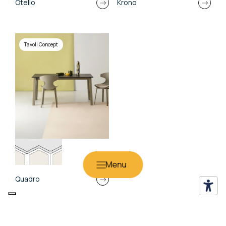
Otello
Krono
Tavoli Concept
Quadro