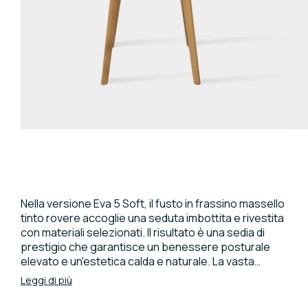
Nella versione Eva 5 Soft, il fusto in frassino massello
tinto rovere accoglie una seduta imbottita e rivestita
con materiali selezionati. Il risultato è una sedia di
prestigio che garantisce un benessere posturale
elevato e un'estetica calda e naturale. La vasta
gamma di tessuti e pelli disponibili permette di
Leggi di più
coordinare la seduta con i mobili circostanti,
rendendola protagonista in contesti domestici o