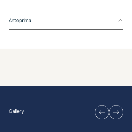
direzionali. Un arredo esclusivo che celebra il
comfort e l'eccellenza dei materiali.
Anteprima
Gallery