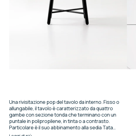
Una rivisitazione pop del tavolo da interno. Fisso o
allungabile, il tavolo è caratterizzato da quattro
gambe con sezione tonda che terminano con un
puntale in polipropilene, in tinta o a contrasto.
Particolare è il suo abbinamento alla sedia Tata
Young e a molte sedute del catalogo Pointhouse. È
Leggi di più