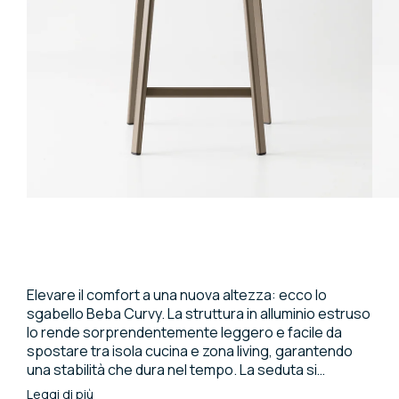
Elevare il comfort a una nuova altezza: ecco lo
sgabello Beba Curvy. La struttura in alluminio estruso
lo rende sorprendentemente leggero e facile da
spostare tra isola cucina e zona living, garantendo
una stabilità che dura nel tempo. La seduta si
distingue per l'imbottitura generosa e lo schienale
Leggi di più