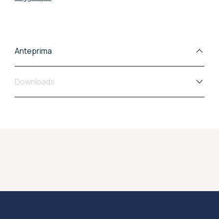
avvolgente, trasformando ogni pausa in un momento
di puro relax. Con le sue linee morbide e colori
ricercati, è il complemento ideale per chi cerca
un'estetica accogliente e dinamica.
Anteprima
Downloads