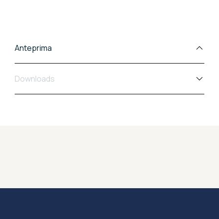
modi di abitare.
Anteprima
Downloads