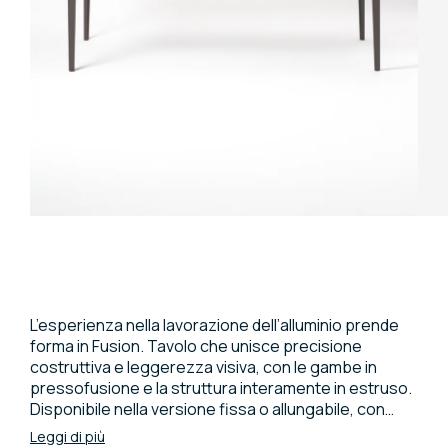
L’esperienza nella lavorazione dell’alluminio prende
forma in Fusion. Tavolo che unisce precisione
costruttiva e leggerezza visiva, con le gambe in
pressofusione e la struttura interamente in estruso.
Disponibile nella versione fissa o allungabile, con
piani in vari materiali e finiture, si adatta a molteplici
Leggi di più