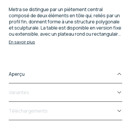
Metra se distingue par un piètement central
composé de deux éléments en tôle qui, reliés par un
profil fin, donnent forme à une structure polygonale
et sculpturale. La table est disponible en version fixe
ou extensible, avec un plateau rond ou rectangulaire,
dans une large gamme de matériaux et de finitions
En savoir plus
permettant de répondre à chaque espace et à
chaque style.
Aperçu
Variantes
Téléchargements