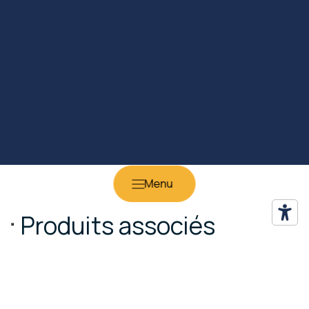
Produits associés
Tables de salon
Fa