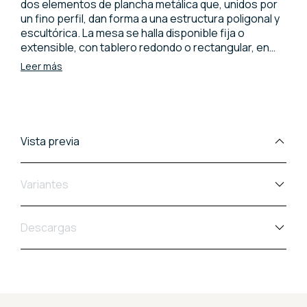
dos elementos de plancha metálica que, unidos por
un fino perfil, dan forma a una estructura poligonal y
escultórica. La mesa se halla disponible fija o
extensible, con tablero redondo o rectangular, en
una amplia gama de materiales y colores que
Leer más
ofrecen soluciones para toda suerte de espacio y
estilo.
Vista previa
Variantes
Descargas