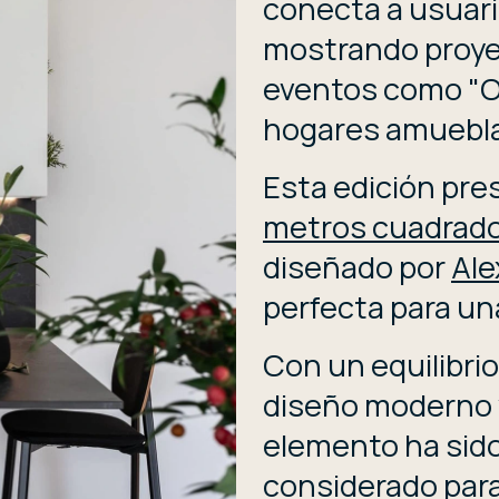
conecta a usuari
mostrando proye
eventos como "O
hogares amuebla
Esta edición pr
metros cuadrad
diseñado por
Ale
perfecta para una
Con un equilibrio
diseño moderno y
elemento ha sid
considerado para