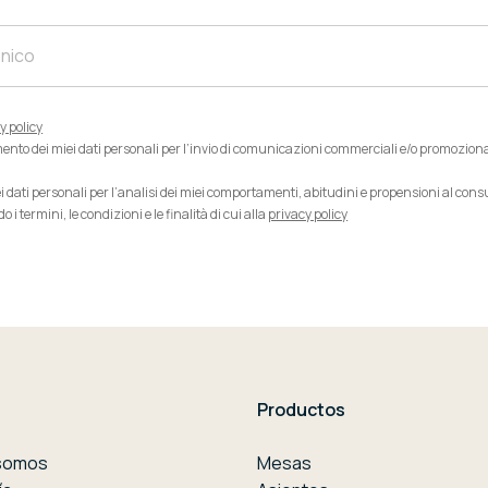
y policy
to dei miei dati personali per l’invio di comunicazioni commerciali e/o promozionali s
ati personali per l’analisi dei miei comportamenti, abitudini e propensioni al consumo a
 termini, le condizioni e le finalità di cui alla
privacy policy
Productos
somos
Mesas