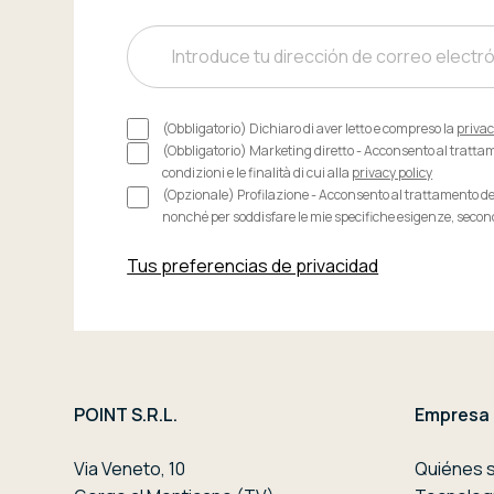
(Obbligatorio) Dichiaro di aver letto e compreso la
privac
(Obbligatorio) Marketing diretto - Acconsento al trattamen
condizioni e le finalità di cui alla
privacy policy
(Opzionale) Profilazione - Acconsento al trattamento dei d
nonché per soddisfare le mie specifiche esigenze, secondo i
Tus preferencias de privacidad
POINT S.R.L.
Empresa
Via Veneto, 10
Quiénes 