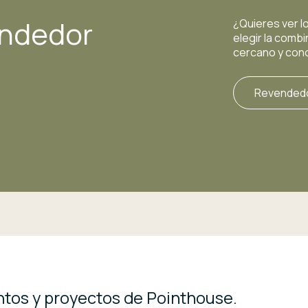
endedor
¿Quieres ver l
elegir la comb
cercano y cono
Revendedo
tos y proyectos de Pointhouse.