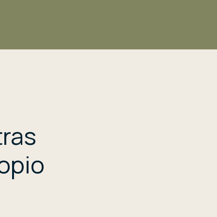
tras
ropio