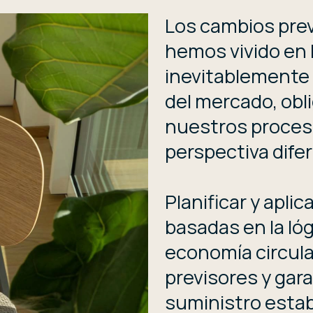
Los cambios prev
hemos vivido en 
inevitablemente 
del mercado, obl
nuestros proces
perspectiva dife
Planificar y apli
basadas en la lógi
economía circula
previsores y gar
suministro estab