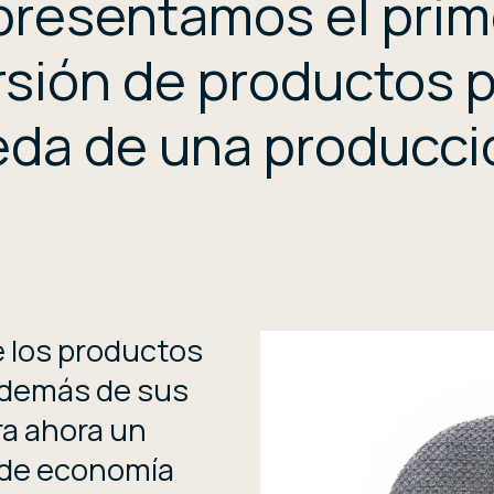
presentamos el prim
sión de productos p
eda de una producc
e los productos
además de sus
ra ahora un
 de economía