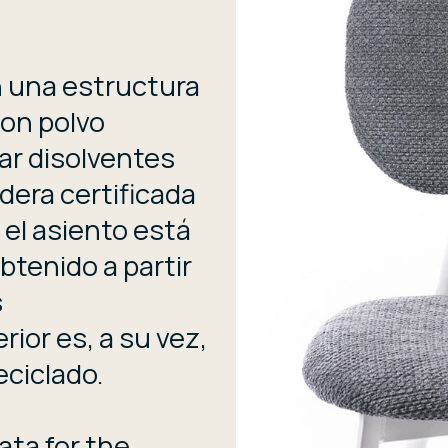
on una estructura
con polvo
zar disolventes
dera certificada
 el asiento está
btenido a partir
s
rior es, a su vez,
eciclado.
ata for the