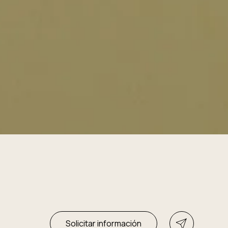
Solicitar información