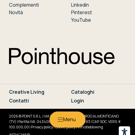
Complementi
Linkedin
Novità
Pinterest
YouTube
Creative Living
Cataloghi
Contatti
Login
2026 © POINT S.R.L. | VIA VENETO, 10 31040 GORGO AL MONTICANO
(TV) | Partita IVA. 04340830266 | REA TV-341993 | CAP. SOC. VERS. €
100.000,00 |
Privacy policy
|
Cookie policy
|
Whistleblowing
WITH
WABi