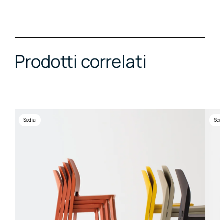
Prodotti correlati
Sedia
Se