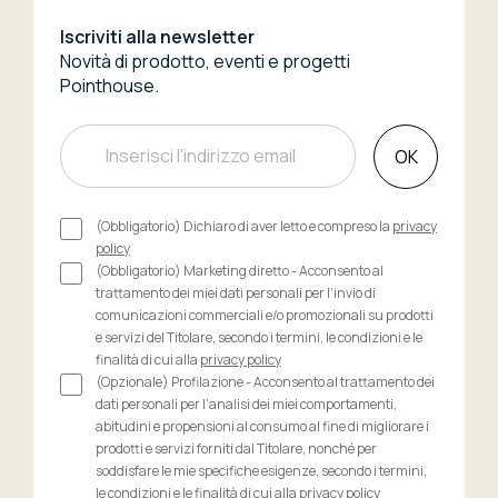
Iscriviti alla newsletter
Novità di prodotto, eventi e progetti
Pointhouse.
OK
(Obbligatorio) Dichiaro di aver letto e compreso la
privacy
policy
(Obbligatorio) Marketing diretto - Acconsento al
trattamento dei miei dati personali per l’invio di
comunicazioni commerciali e/o promozionali su prodotti
e servizi del Titolare, secondo i termini, le condizioni e le
finalità di cui alla
privacy policy
(Opzionale) Profilazione - Acconsento al trattamento dei
dati personali per l’analisi dei miei comportamenti,
abitudini e propensioni al consumo al fine di migliorare i
prodotti e servizi forniti dal Titolare, nonché per
soddisfare le mie specifiche esigenze, secondo i termini,
le condizioni e le finalità di cui alla
privacy policy