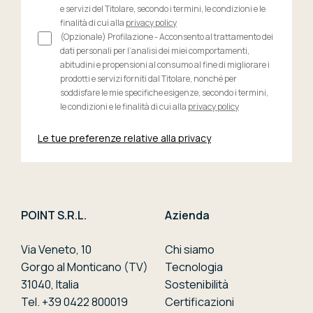
e servizi del Titolare, secondo i termini, le condizioni e le
finalità di cui alla
privacy policy
(Opzionale) Profilazione - Acconsento al trattamento dei
dati personali per l’analisi dei miei comportamenti,
abitudini e propensioni al consumo al fine di migliorare i
prodotti e servizi forniti dal Titolare, nonché per
soddisfare le mie specifiche esigenze, secondo i termini,
le condizioni e le finalità di cui alla
privacy policy
Le tue preferenze relative alla privacy
POINT S.R.L.
Azienda
Via Veneto, 10
Chi siamo
Gorgo al Monticano (TV)
Tecnologia
31040, Italia
Sostenibilità
Tel. +39 0422 800019
Certificazioni