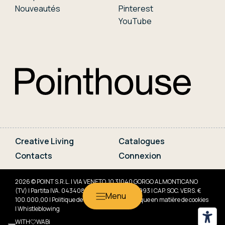
Nouveautés
Pinterest
YouTube
Creative Living
Catalogues
Contacts
Connexion
2026 © POINT S.R.L. | VIA VENETO, 10 31040 GORGO AL MONTICANO
(TV) | Partita IVA. 04340830266 | REA TV-341993 | CAP. SOC. VERS. €
100.000,00 |
Politique de confidentialité
|
Politique en matière de cookies
|
Whistleblowing
WITH
WABi