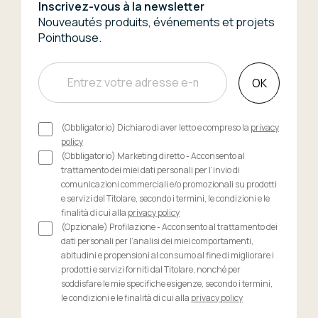
Inscrivez-vous à la newsletter
Nouveautés produits, événements et projets
Pointhouse.
OK
(Obbligatorio) Dichiaro di aver letto e compreso la
privacy
policy
(Obbligatorio) Marketing diretto - Acconsento al
trattamento dei miei dati personali per l’invio di
comunicazioni commerciali e/o promozionali su prodotti
e servizi del Titolare, secondo i termini, le condizioni e le
finalità di cui alla
privacy policy
(Opzionale) Profilazione - Acconsento al trattamento dei
dati personali per l’analisi dei miei comportamenti,
abitudini e propensioni al consumo al fine di migliorare i
prodotti e servizi forniti dal Titolare, nonché per
soddisfare le mie specifiche esigenze, secondo i termini,
le condizioni e le finalità di cui alla
privacy policy