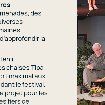
ires
romenades, des
diverses
omaines
 d'approfondir la
tenir
os chaises Tipa
fort maximal aux
dant le festival.
 projet pour les
es fiers de