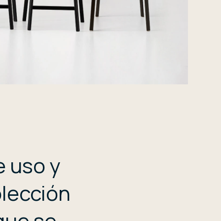
e uso y
olección
que se