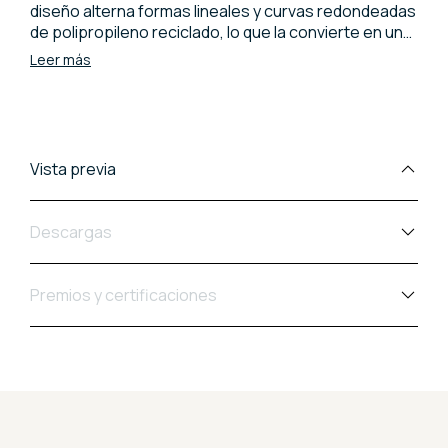
diseño alterna formas lineales y curvas redondeadas
de polipropileno reciclado, lo que la convierte en un
complemento de decoración ideal para el día a día.
Leer más
Fácil de mover y apilable, esta silla se adapta con
naturalidad del living a la terraza. Una solución versátil
y duradera, perfecta para quienes buscan
estabilidad y estilo en todos los ambientes de la
casa.
Vista previa
Descargas
Premios y certificaciones