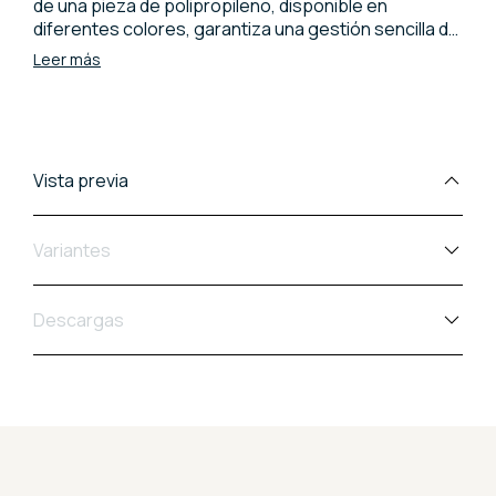
de una pieza de polipropileno, disponible en
diferentes colores, garantiza una gestión sencilla de
los espacios domésticos y públicos sin renunciar al
Leer más
estilo. Para un confort superior, puede incorporar un
cojín extraíble, impermeable y lavable, diseñado para
resistir el desgaste. Una solución dinámica que aúna
estética y funcionalidad cotidiana.
Vista previa
Variantes
Descargas