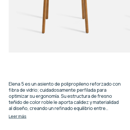
Elena 5 es un asiento de polipropileno reforzado con
fibra de vidrio; cuidadosamente perfilada para
optimizar su ergonomía. Su estructura de fresno
teñido de color roble le aporta calidez y materialidad
al diseño, creando un refinado equilibrio entre
sobriedad y comodidad. Perfecta para el hogar y
Leer más
ambientes contract.