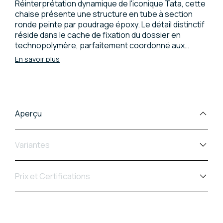
Réinterprétation dynamique de l'iconique Tata, cette
chaise présente une structure en tube à section
ronde peinte par poudrage époxy. Le détail distinctif
réside dans le cache de fixation du dossier en
technopolymère, parfaitement coordonné aux
patins. L'assise et le dossier en polypropylène
En savoir plus
renforcé de fibres de verre garantissent légèreté et
solidité. Grâce à son design original et à la variété de
ses coloris, elle apporte une touche d'ironie aux
espaces domestiques comme aux lieux publics tels
que bars et pubs.
Aperçu
Variantes
Prix et Certifications