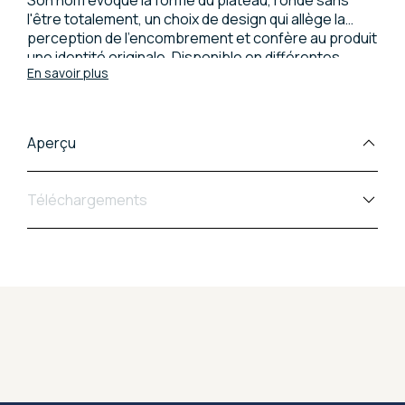
l'être totalement, un choix de design qui allège la
perception de l'encombrement et confère au produit
une identité originale. Disponible en différentes
En savoir plus
dimensions, hauteurs et matériaux, Ovo s'adapte
facilement aux espaces domestiques, collectifs et
contract. L'anneau métallique à la base complète son
caractère : un élément esthétique avec couleur
Aperçu
personnalisable, qui apporte un détail distinctif et
coordonné.
Téléchargements