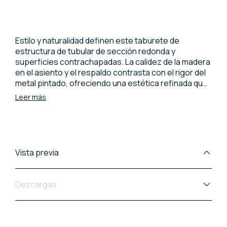
Estilo y naturalidad definen este taburete de
estructura de tubular de sección redonda y
superficies contrachapadas. La calidez de la madera
en el asiento y el respaldo contrasta con el rigor del
metal pintado, ofreciendo una estética refinada que
se integra en cualquier ambiente. La atención a los
Leer más
detalles formales y la resistencia de los materiales lo
hacen perfecto para un uso frecuente. Un elemento
de decoración transversal que aúna la memoria del
diseño clásico con la flexibilidad tecnológica.
Vista previa
Descargas